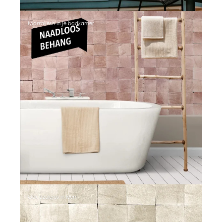
Marrakesh in je badkamer
Ook azulejos in leem