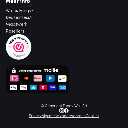
Meer info
Wat is Funqy?
Keuzestress?
Maatwerk
Resellers
© Copyright Funqy Wall Art
Privacy
Algemene vooorwaarden
Cookies