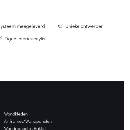
systeem meegeleverd
Unieke ontwerpen
Eigen interieurstylist
Wandkleden
Artframes/Wandpanelen
Wandpaneel in Baklijst