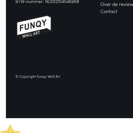
BTW-nummer: NL002104546B58
Over de revie
Contact
© Copyright Funqy Wall Art