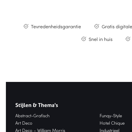
Tevredenheidsgarantie
Gratis digital
Snel in huis
Stijlen & Thema's
Abstract-Grafisch
Funqy-Style
Art Deco
Hotel Chique
Art Deco – William Morris
Industrieel