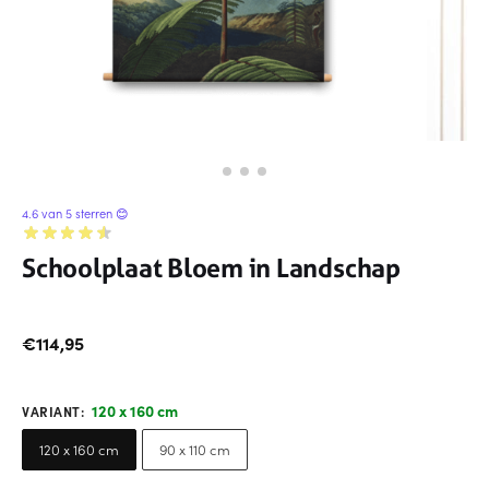
4.6 van 5 sterren 😊
Schoolplaat Bloem in Landschap
€
114,95
120 x 160 cm
VARIANT
:
120 x 160 cm
90 x 110 cm