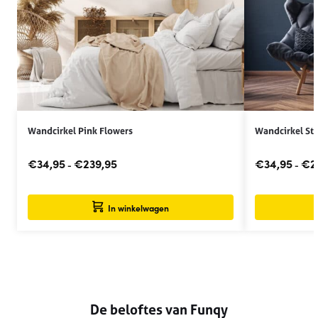
Wandcirkel Pink Flowers
Wandcirkel Str
€
34,95
€
239,95
€
34,95
€
2
-
-
In winkelwagen
De beloftes van Funqy