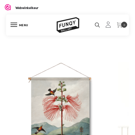
Webwinkelkeur
MENU
0