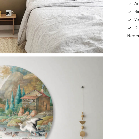
An
Bi
Ve
Du
Nede