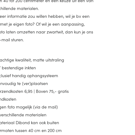
 40 tot 200 centimeter en een keuze uit één van
schillende materialen.
eer informatie zou willen hebben, wil je bv een
met je eigen foto? Of wil je een aanpassing,
oto laten omzetten naar zwartwit, dan kun je ons
e-mail sturen.
achtige kwaliteit, matte uitstraling
 bestendige inkten
clusief handig ophangsysteem
nvoudig te (ver)plaatsen
rzendkosten 6,95 | Boven 75,- gratis
ndkosten
gen foto mogelijk (via de mail)
verschillende materialen
teriaal Dibond kan ook buiten
rmaten tussen 40 cm en 200 cm