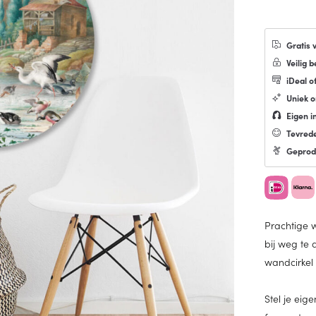
Gratis 
Veilig b
iDeal o
Uniek 
Eigen in
Tevred
Geprod
Prachtige w
bij weg te
wandcirkel 
Stel je eig