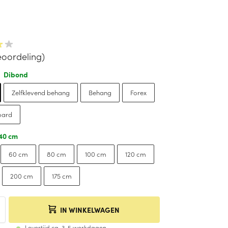
oordeling)
Dibond
:
Zelfklevend behang
Behang
Forex
oard
40 cm
60 cm
80 cm
100 cm
120 cm
200 cm
175 cm
IN WINKELWAGEN
Levertijd ca. 3-5 werkdagen