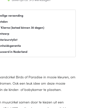
veilige verzending
etalen
f Klarna (
betaal binnen 30 dagen
)
ontwerp
terieurstylist
enheidsgarantie
uceerd in Nederland
andcirkel Birds of Paradise in mooie kleuren, om
 dromen. Ook een leuk idee om deze mooie
in de kinder- of babykamer te plaatsen.
en muurcirkel samen door te kiezen uit een