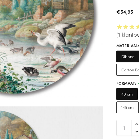
€
54,95
(
1
klantbe
MATERIAAL
Dibond
Carton B
FORMAAT
:
40 cm
145 cm