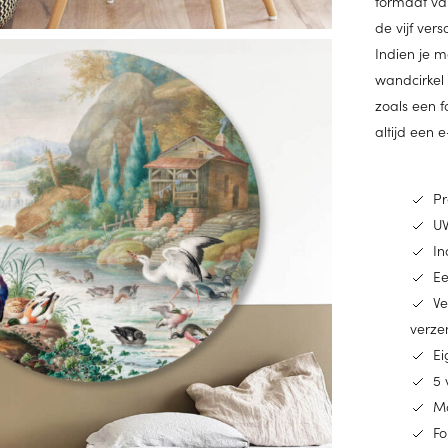
formaat van
de vijf ver
Indien je m
wandcirkel 
zoals een f
altijd een 
Pr
UV
In
Ee
Ve
verze
Ei
5 
Ma
Fo