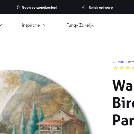
Geen verzendkosten!
Uniek ontwerp
Inspiratie
Funqy Zakelijk
4.6 van 5 ster
Wa
Bir
Pa