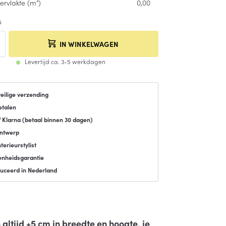
ervlakte (m²)
0,00
s
IN WINKELWAGEN
Levertijd ca. 3-5 werkdagen
veilige verzending
etalen
f Klarna (
betaal binnen 30 dagen
)
ontwerp
terieurstylist
enheidsgarantie
uceerd in Nederland
altijd +5 cm in breedte en hoogte, je