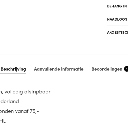
BEHANG IN
NAADLOOS
AKOESTISC
Beschrijving
Aanvullende informatie
Beoordelingen
1
, volledig afstripbaar
ederland
zonden vanaf 75,-
DHL