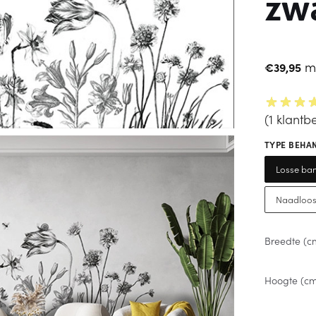
zwa
m
€
39,95
(
1
klantbe
TYPE BEHA
Losse ban
Naadloos
Breedte (c
Hoogte (c