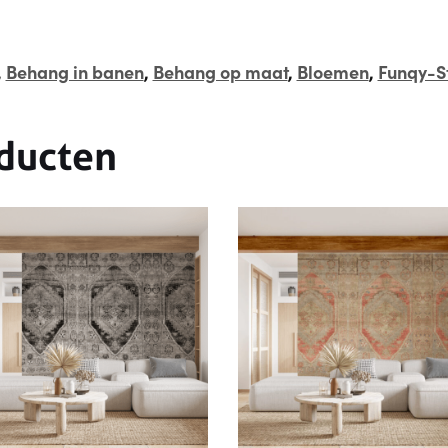
,
Behang in banen
,
Behang op maat
,
Bloemen
,
Funqy-S
ducten