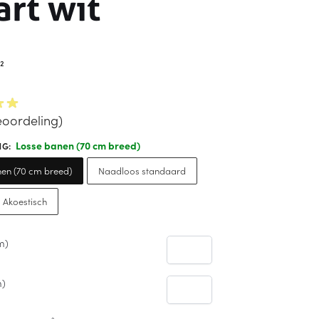
rt wit
²
oordeling)
Losse banen (70 cm breed)
NG
:
en (70 cm breed)
Naadloos standaard
 Akoestisch
m)
m)