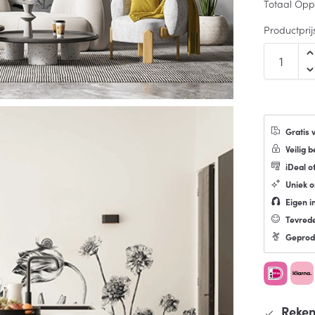
Totaal Opp
Productprij
Gratis 
Veilig b
iDeal o
Uniek 
Eigen in
Tevred
Geprod
Reken 