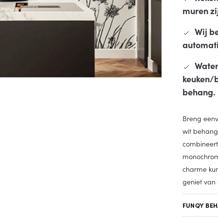
muren zij
Wij b
automatis
Water
keuken/b
behang.
Breng eenvo
wit behang 
combineert
monochrome 
charme kun
geniet van 
FUNQY BE