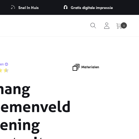
Snel In Huis
Gratis digitale impressie
0
ren 😊
Materialen
hang
oemenveld
kening