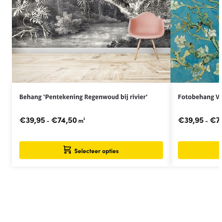
Behang ‘Pentekening Regenwoud bij rivier’
Fotobehang V
€
39,95
€
74,50
€
39,95
€
7
-
m²
-
Selecteer opties