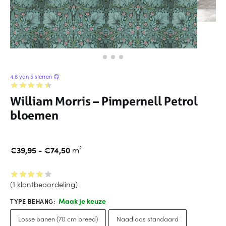
4.6 van 5 sterren 😊
William Morris – Pimpernell Petrol
bloemen
€
39,95
-
€
74,50
m²
(
1
klantbeoordeling)
Maak je keuze
TYPE BEHANG
:
Losse banen (70 cm breed)
Naadloos standaard