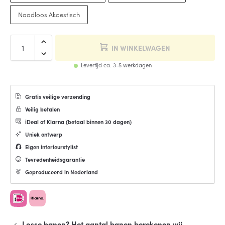
Naadloos Akoestisch
IN WINKELWAGEN
Levertijd ca. 3-5 werkdagen
Gratis veilige verzending
Veilig betalen
iDeal of Klarna (
betaal binnen 30 dagen
)
Uniek ontwerp
Eigen interieurstylist
Tevredenheidsgarantie
Geproduceerd in Nederland
Losse banen? Het aantal banen berekenen wij