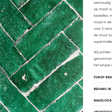
eenvoudig 
op maat voo
bestellen,
maat in de 
voor 3 vers
de muur ins
supermakkel
Wij printen
genummerd 
het simpel 
FUNQY BE
BEHANG IN
NAADLOOS
AKOESTISC