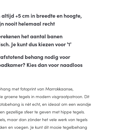
 altijd +5 cm in breedte en hoogte,
jn nooit helemaal recht
erekenen het aantal banen
ch. Je kunt dus kiezen voor '1'
afstotend behang nodig voor
adkamer? Kies dan voor naadloos
ehang met fotoprint van Marrokkaanse,
e groene tegels in modern visgraatpatroon. Dit
fotobehang is nèt echt, en ideaal om een wandje
en gezellige sfeer te geven met hippe tegels.
els, maar dan zònder het vele werk van tegels
kken en voegen. Je kunt dit mooie tegelbehang