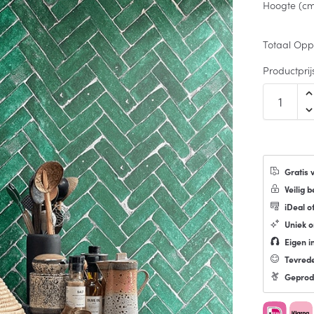
Hoogte (c
Totaal Opp
Productprij
Gratis 
Veilig b
iDeal o
Uniek 
Eigen in
Tevred
Geprod