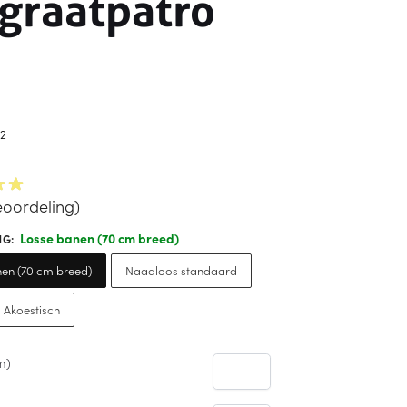
graatpatro
2
oordeling)
Losse banen (70 cm breed)
NG
:
en (70 cm breed)
Naadloos standaard
 Akoestisch
m)