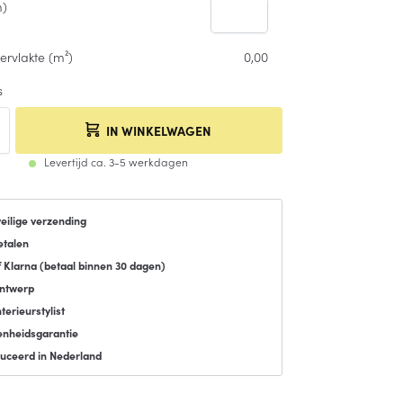
m)
ervlakte (m²)
0,00
s
IN WINKELWAGEN
Levertijd ca. 3-5 werkdagen
veilige verzending
etalen
f Klarna (
betaal binnen 30 dagen
)
ontwerp
terieurstylist
enheidsgarantie
uceerd in Nederland