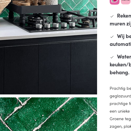
Reken
muren zi
Wij b
automatis
Water
keuken/b
behang.
Prachtig b
geglazuurd
prachtige 
een unieke 
Groene teg
zagen, pla