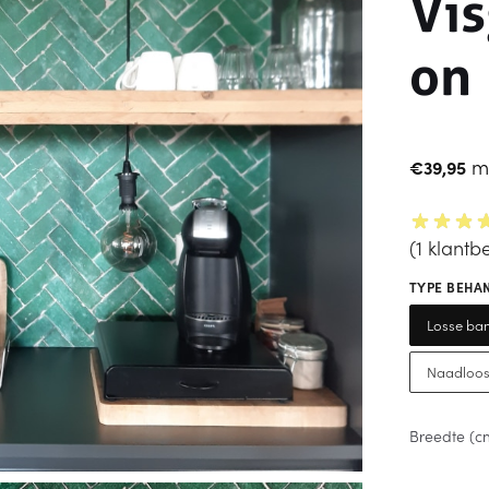
Vis
on
m
€
39,95
(
1
klantbe
TYPE BEHA
Losse ban
Naadloos
Breedte (c