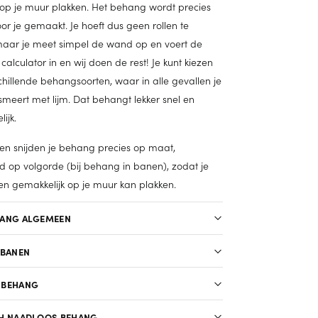
op je muur plakken. Het behang wordt precies
r je gemaakt. Je hoeft dus geen rollen te
 maar je meet simpel de wand op en voert de
calculator in en wij doen de rest! Je kunt kiezen
chillende behangsoorten, waar in alle gevallen je
meert met lijm. Dat behangt lekker snel en
ijk.
 en snijden je behang precies op maat,
op volgorde (bij behang in banen), zodat je
en gemakkelijk op je muur kan plakken.
HANG ALGEMEEN
 BANEN
 BEHANG
H NAADLOOS BEHANG