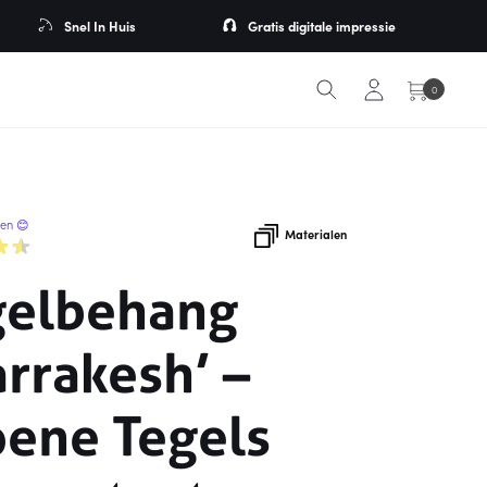
Snel In Huis
Gratis digitale impressie
0
ren 😊
Materialen
gelbehang
rrakesh’ –
oene Tegels