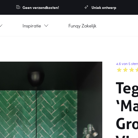
Geen verzendkosten!
Uniek ontwerp
Inspiratie
Funqy Zakelijk
4.6 van 5 ster
Te
‘Ma
Gr