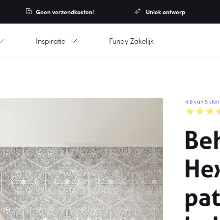
Geen verzendkosten!
Uniek ontwerp
Inspiratie
Funqy Zakelijk
4.6 van 5 ster
Be
He
pa