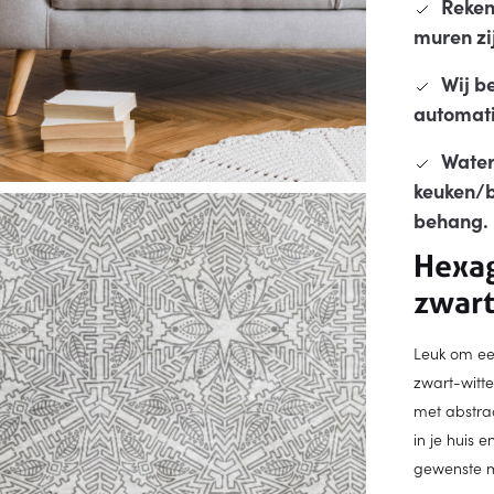
Reken 
muren zij
Wij b
automatis
Water
keuken/b
behang.
Hexa
zwart
Leuk om ee
zwart-witt
met abstrac
in je huis
gewenste ma