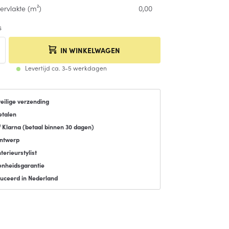
ervlakte (m²)
0,00
s
IN WINKELWAGEN
Levertijd ca. 3-5 werkdagen
veilige verzending
etalen
f Klarna (
betaal binnen 30 dagen
)
ontwerp
terieurstylist
enheidsgarantie
uceerd in Nederland