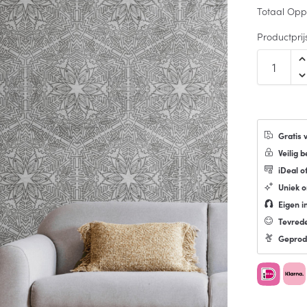
Totaal Opp
Productprij
Gratis 
Veilig b
iDeal o
Uniek 
Eigen in
Tevred
Geprod