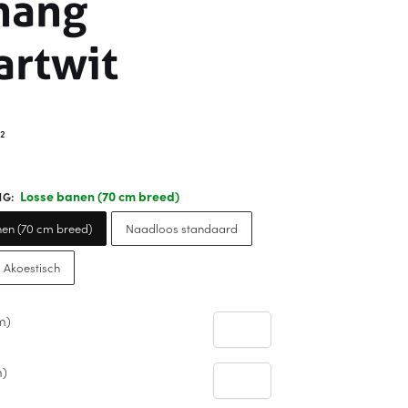
hang
artwit
²
Losse banen (70 cm breed)
NG
:
en (70 cm breed)
Naadloos standaard
 Akoestisch
m)
m)