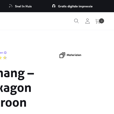
Snel In Huis
Gratis digitale impressie
0
ren 😊
Materialen
hang –
xagon
troon