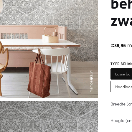
be
zw
m
€
39,95
TYPE BEHA
Losse ban
Naadloos
Breedte (c
Hoogte (c