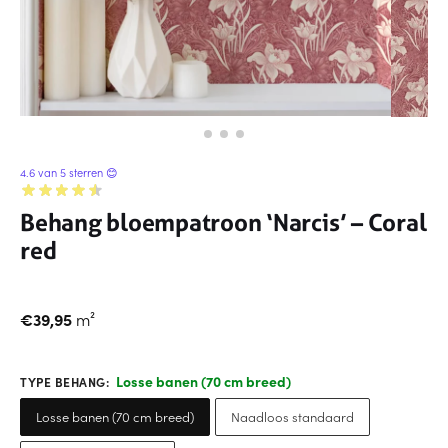
4.6 van 5 sterren 😊
Behang bloempatroon ‘Narcis’ – Coral
red
€
39,95
m²
Losse banen (70 cm breed)
TYPE BEHANG
:
Losse banen (70 cm breed)
Naadloos standaard