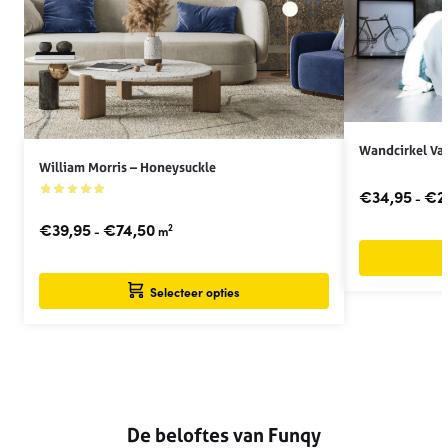
Wandcirkel Va
William Morris – Honeysuckle
€
34,95
€
2
-
€
39,95
€
74,50
2
-
m
Selecteer opties
De beloftes van Funqy