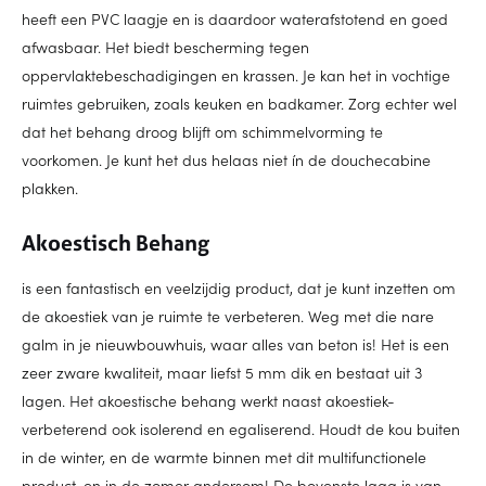
heeft een PVC laagje en is daardoor waterafstotend en goed
afwasbaar. Het biedt bescherming tegen
oppervlaktebeschadigingen en krassen. Je kan het in vochtige
ruimtes gebruiken, zoals keuken en badkamer. Zorg echter wel
dat het behang droog blijft om schimmelvorming te
voorkomen. Je kunt het dus helaas niet ín de douchecabine
plakken.
Akoestisch Behang
is een fantastisch en veelzijdig product, dat je kunt inzetten om
de akoestiek van je ruimte te verbeteren. Weg met die nare
galm in je nieuwbouwhuis, waar alles van beton is! Het is een
zeer zware kwaliteit, maar liefst 5 mm dik en bestaat uit 3
lagen. Het akoestische behang werkt naast akoestiek-
verbeterend ook isolerend en egaliserend. Houdt de kou buiten
in de winter, en de warmte binnen met dit multifunctionele
product, en in de zomer andersom! De bovenste laag is van