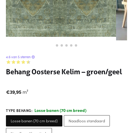
4.6 van 5 sterren 😊
Behang Oosterse Kelim – groen/geel
€
39,95
m²
Losse banen (70 cm breed)
TYPE BEHANG
:
Losse banen (70 cm breed)
Naadloos standaard