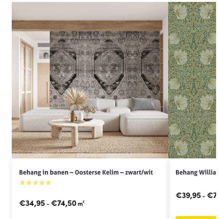
Behang in banen – Oosterse Kelim – zwart/wit
Behang Willia
€
39,95
€
7
-
€
34,95
€
74,50
-
m²