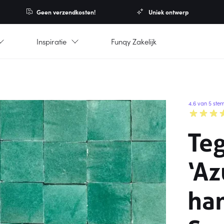
Geen verzendkosten!
Uniek ontwerp
Inspiratie
Funqy Zakelijk
4.6 van 5 ster
Te
‘Az
ha