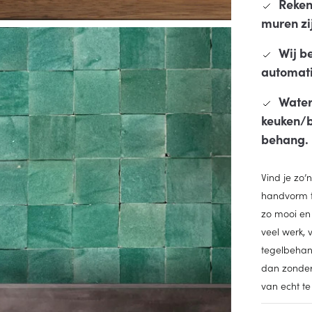
Reken 
muren zij
Wij b
automatis
Water
keuken/b
behang.
Vind je zo
handvorm t
zo mooi en 
veel werk, 
tegelbehang
dan zonder 
van echt t