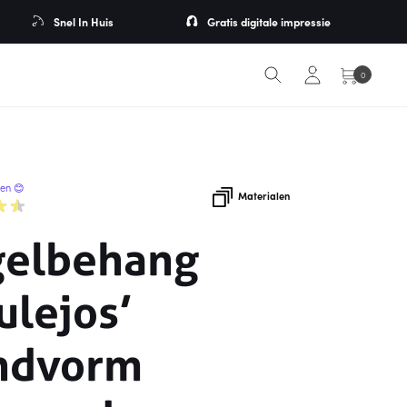
Snel In Huis
Gratis digitale impressie
0
ren 😊
Materialen
gelbehang
ulejos’
ndvorm