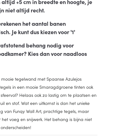
altijd +5 cm in breedte en hoogte, je
n niet altijd recht.
erekenen het aantal banen
ch. Je kunt dus kiezen voor '1'
afstotend behang nodig voor
adkamer? Kies dan voor naadloos
’n mooie tegelwand met Spaanse Azulejos
egels in een mooie Smaragdgroene tinten ook
sfeervol? Helaas ook zo lastig om te plaatsen en
vuil en stof. Wat een uitkomst is dan het unieke
 van Funqy Wall Art, prachtige tegels, maar
het voeg en snijwerk. Het behang is bijna niet
e onderscheiden!