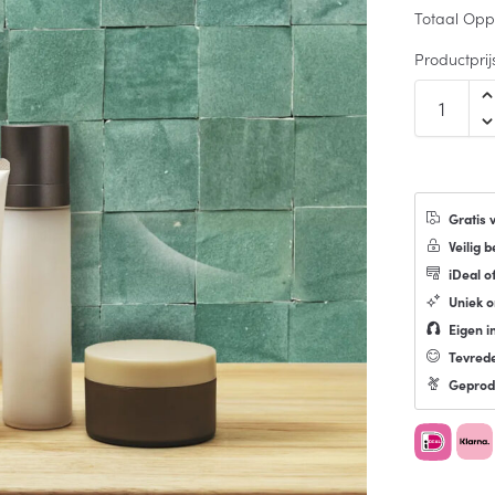
Totaal Opp
Productprij
Gratis 
Veilig b
iDeal o
Uniek 
Eigen in
Tevred
Geprod