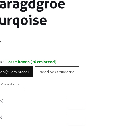
aragdgroe
urqoise
²
Losse banen (70 cm breed)
NG
:
en (70 cm breed)
Naadloos standaard
 Akoestisch
m)
m)