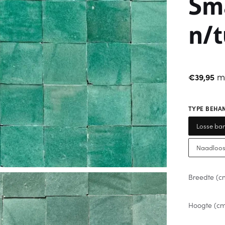
Sm
n/t
m
€
39,95
TYPE BEHA
Losse ban
Naadloos
Breedte (c
Hoogte (c