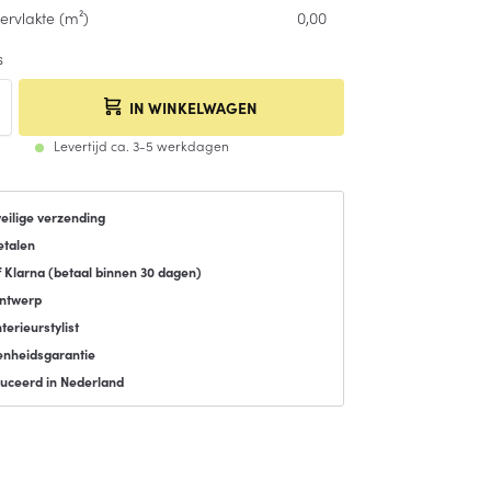
ervlakte (m²)
0,00
s
IN WINKELWAGEN
Levertijd ca. 3-5 werkdagen
veilige verzending
etalen
f Klarna (
betaal binnen 30 dagen
)
ontwerp
terieurstylist
enheidsgarantie
uceerd in Nederland